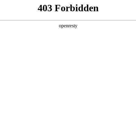
产品及服务
行业解决方案
合作伙伴
投资者关系
包数码以“AI for Process”驱动企业智能
列活动之原力企业虾城市巡游·武汉行圆满落幕。NO钱包数码携“算力底座为基、平
、基于平台能力的全流程驱动业务自动化，以及三位一体的智能体安全策略，精
等形式，为与会者搭建从技术认知到场景落地的完整路径，助力企业破解